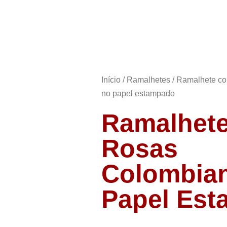
Início
Produtos
Sobre
Eventos
Contato e Loca
Início
/
Ramalhetes
/ Ramalhete co
no papel estampado
Ramalhet
Rosas
Colombia
Papel Es