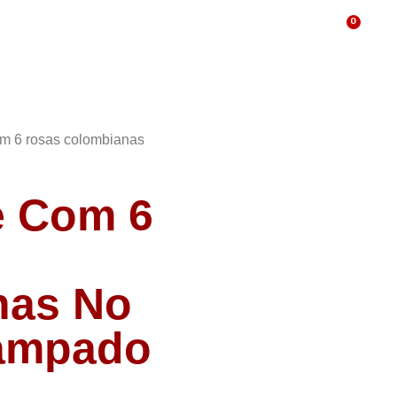
0
lização
WhatsApp
m 6 rosas colombianas
e Com 6
nas No
tampado