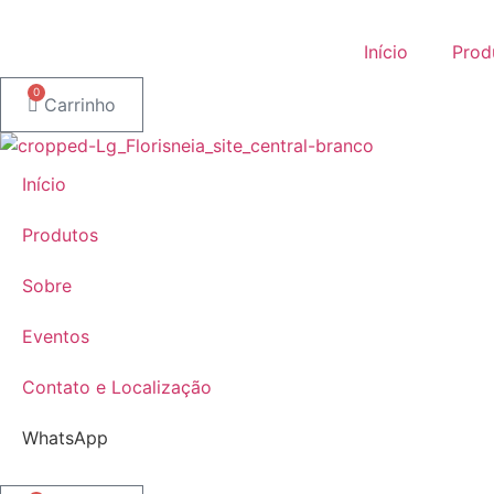
Ir
para
Início
Prod
o
conteúdo
0
Carrinho
Início
Produtos
Sobre
Eventos
Contato e Localização
WhatsApp