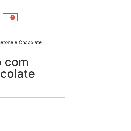
0
etone e Chocolate
o com
colate