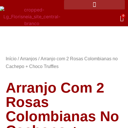
0
Início
/
Arranjos
/ Arranjo com 2 Rosas Colombianas no
Cachepo + Choco Truffles
Arranjo Com 2
Rosas
Colombianas No