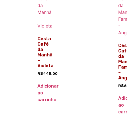
Cesta
Café
Ces
da
Caf
Manhã
da
–
Ma
Violeta
Fam
–
R$
445,00
Ang
Adicionar
R$
6
ao
Adi
carrinho
ao
car