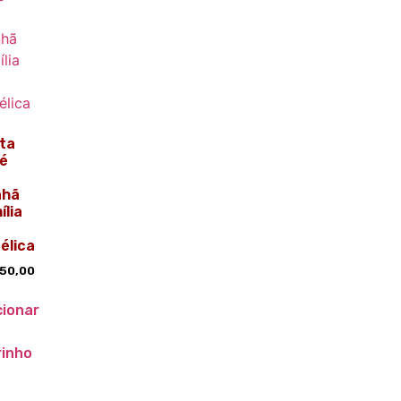
ta
é
nhã
ília
élica
50,00
cionar
rinho