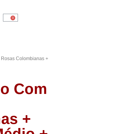
0
2 Rosas Colombianas +
njo Com
as +
édio +